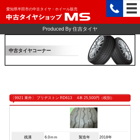
愛知県半田市の中古タイヤ・ホイール販売
Produced By 住吉タイヤ
中古タイヤコーナー
〔9921 東外〕 ブリヂストン RD613 4本 25,500円（税別）
残溝
6.0ｍｍ
製造年
2018年