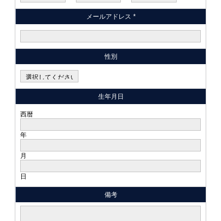
メールアドレス *
性別
生年月日
西暦
年
月
日
備考