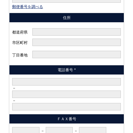
郵便番号を調べる
住所
都道府県
市区町村
丁目番地
電話番号 *
－
－
ＦＡＸ番号
－
－