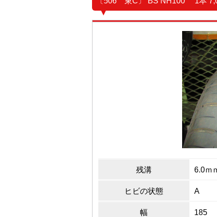
〔506 東C〕 BS NH100 1本 
残溝
6.0ｍ
ヒビの状態
A
幅
185