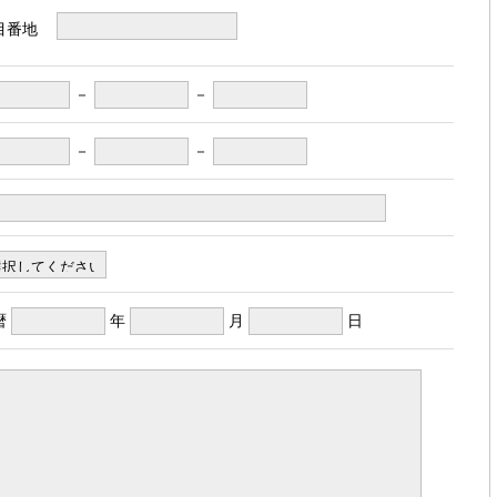
目番地
－
－
－
－
暦
年
月
日