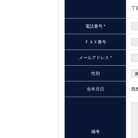
丁
電話番号 *
ＦＡＸ番号
メールアドレス *
性別
生年月日
西
備考