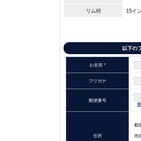
リム径
15イ
以下の
お名前 *
フリガナ
郵便番号
都
住所
市