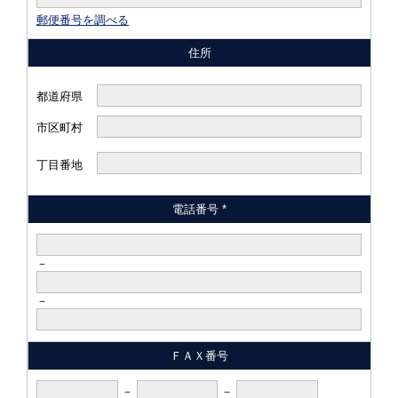
郵便番号を調べる
住所
都道府県
市区町村
丁目番地
電話番号 *
－
－
ＦＡＸ番号
－
－