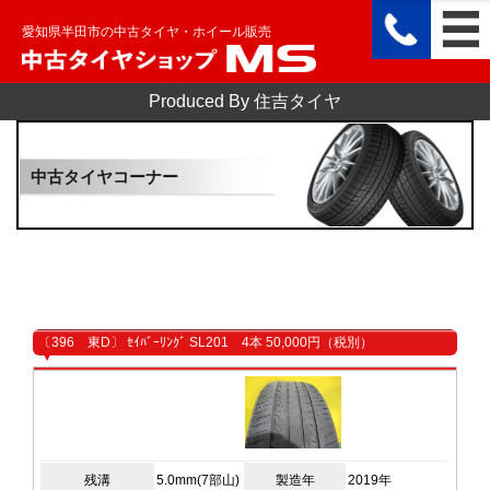
愛知県半田市の中古タイヤ・ホイール販売
Produced By 住吉タイヤ
中古タイヤコーナー
〔396 東D〕 ｾｲﾊﾞｰﾘﾝｸﾞ SL201 4本 50,000円（税別）
残溝
5.0mm(7部山)
製造年
2019年