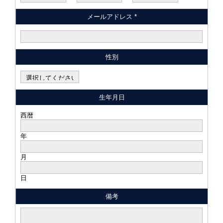
メールアドレス *
性別
生年月日
西暦
年
月
日
備考