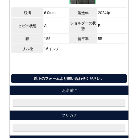
残溝
6.0mm
製造年
2024年
ショルダーの状
ヒビの状態
A
B
態
幅
185
偏平率
55
リム径
16インチ
以下のフォームより問い合わせください。
お名前 *
フリガナ