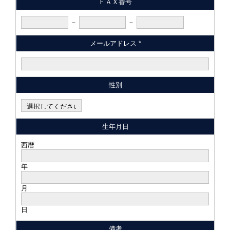
ＦＡＸ番号
－
－
メールアドレス *
性別
生年月日
西暦
年
月
日
備考