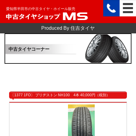
愛知県半田市の中古タイヤ・ホイール販売
Produced By 住吉タイヤ
中古タイヤコーナー
〔1377 1FO〕 ブリヂストン NH100 4本 40,000円（税別）