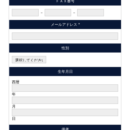
ＦＡＸ番号
－
－
メールアドレス *
性別
生年月日
西暦
年
月
日
備考