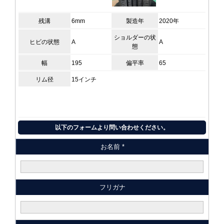
残溝
6mm
製造年
2020年
ショルダーの状
ヒビの状態
A
A
態
幅
195
偏平率
65
リム径
15インチ
以下のフォームより問い合わせください。
お名前 *
フリガナ