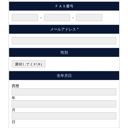
ＦＡＸ番号
－
－
メールアドレス *
性別
生年月日
西暦
年
月
日