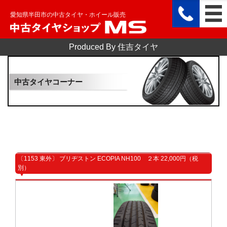
愛知県半田市の中古タイヤ・ホイール販売
Produced By 住吉タイヤ
中古タイヤコーナー
〔1153 東外〕 ブリヂストン ECOPIA NH100 ２本 22,000円（税
別）