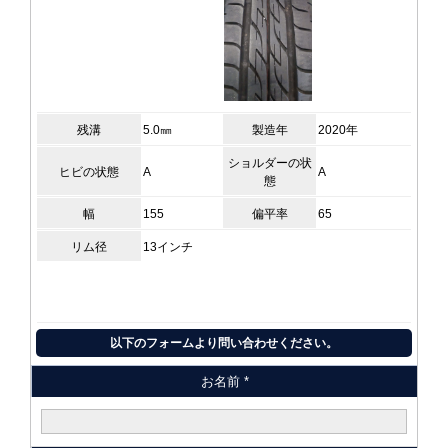
残溝
5.0㎜
製造年
2020年
ショルダーの状
ヒビの状態
A
A
態
幅
155
偏平率
65
リム径
13インチ
以下のフォームより問い合わせください。
お名前 *