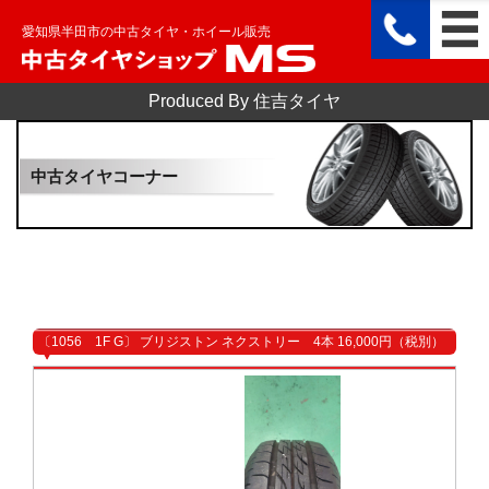
愛知県半田市の中古タイヤ・ホイール販売
Produced By 住吉タイヤ
中古タイヤコーナー
〔1056 1F G〕 ブリジストン ネクストリー 4本 16,000円（税別）