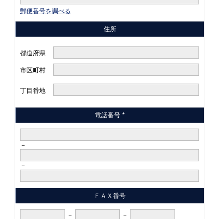
郵便番号を調べる
住所
都道府県
市区町村
丁目番地
電話番号 *
－
－
ＦＡＸ番号
－
－