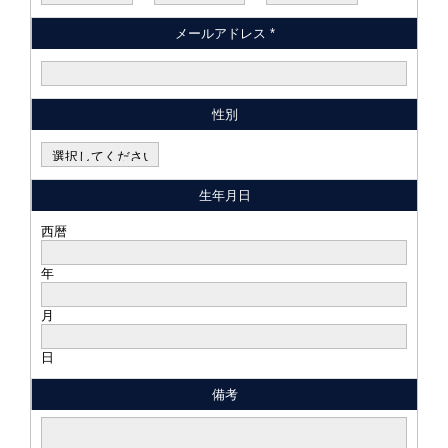
メールアドレス *
性別
生年月日
西暦
年
月
日
備考