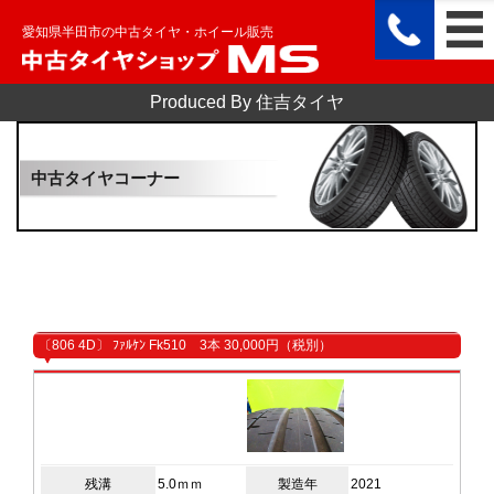
愛知県半田市の中古タイヤ・ホイール販売
Produced By 住吉タイヤ
中古タイヤコーナー
〔806 4D〕 ﾌｧﾙｹﾝ Fk510 3本 30,000円（税別）
残溝
5.0ｍｍ
製造年
2021